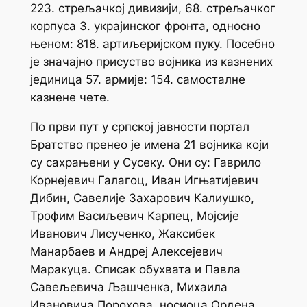
223. стрељачкој дивизији, 68. стрељачког
корпуса 3. украјинског фронта, односно
њеном: 818. артиљеријском пуку. Посебно
је значајно присуство војника из казнених
јединица 57. армије: 154. самосталне
казнене чете.
По први пут у српској јавности портал
Братство пренео је имена 21 војника који
су сахрањени у Сусеку. Они су: Гаврило
Корнејевич Галагоц, Иван Игњатијевич
Дибин, Савелије Захарович Калиушко,
Трофим Васиљевич Карпец, Мојсије
Иванович Лисученко, Жаксибек
Манарбаев и Андреј Алексејевич
Маракуца. Списак обухвата и Павла
Савељевича Љашченка, Михаила
Ивановича Порохова, носиоца Ордена