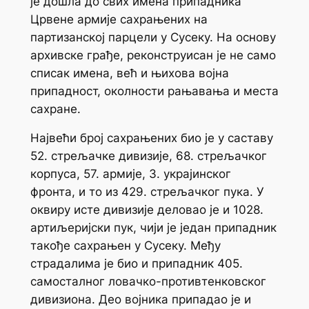
је дошла до свих имена припадника
Црвене армије сахрањених на
партизанској парцели у Сусеку. На основу
архивске грађе, реконструисан је не само
списак имена, већ и њихова војна
припадност, околности рањавања и места
сахране.
Највећи број сахрањених био је у саставу
52. стрељачке дивизије, 68. стрељачког
корпуса, 57. армије, 3. украјинског
фронта, и то из 429. стрељачког пука. У
оквиру исте дивизије деловао је и 1028.
артиљеријски пук, чији је један припадник
такође сахрањен у Сусеку. Међу
страдалима је био и припадник 405.
самосталног ловачко-противтенковског
дивизиона. Део војника припадао је и