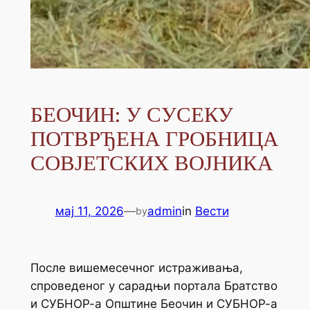
БЕОЧИН: У СУСЕКУ
ПОТВРЂЕНА ГРОБНИЦА
СОВЈЕТСКИХ ВОЈНИКА
мај 11, 2026
—
admin
in
Вести
by
После вишемесечног истраживања,
спроведеног у сарадњи портала Братство
и СУБНОР-а Општине Беочин и СУБНОР-а