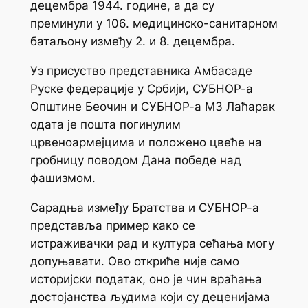
децембра 1944. године, а да су
преминули у 106. медицинско-санитарном
батаљону између 2. и 8. децембра.
Уз присуство представника Амбасаде
Руске федерације у Србији, СУБНОР-а
Општине Беочин и СУБНОР-а МЗ Лаћарак
одата је пошта погинулим
црвеноармејцима и положено цвеће на
гробницу поводом Дана победе над
фашизмом.
Сарадња између Братства и СУБНОР-а
представља пример како се
истраживачки рад и култура сећања могу
допуњавати. Ово откриће није само
историјски податак, оно је чин враћања
достојанства људима који су деценијама