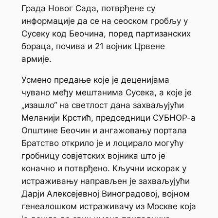
Града Новог Сада, потврђене су
информације да се на сеоском гробљу у
Сусеку код Беочина, поред партизанских
бораца, почива и 21 војник Црвене
армије.
Усмено предање које је деценијама
чувано међу мештанима Сусека, а које је
„изашло“ на светлост дана захваљујући
Меланији Крстић, председници СУБНОР-а
Општине Беочин и ангажовању портала
Братство открило је и лоцирало могућу
гробницу совјетских војника што је
коначно и потврђено. Кључни искорак у
истраживању направљен је захваљујући
Дарји Алексејевној Виноградовој, војном
генеалошком истраживачу из Москве која