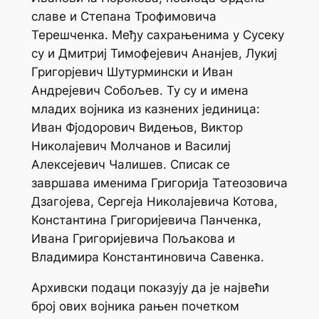
славе и Степана Трофимовича
Терешченка. Међу сахрањенима у Сусеку
су и Дмитриј Тимофејевич Ананјев, Лукиј
Григорјевич Шутурмински и Иван
Андрејевич Собољев. Ту су и имена
младих војника из казнених јединица:
Иван Фјодорович Видењов, Виктор
Николајевич Молчанов и Василиј
Алексејевич Чалишев. Списак се
завршава именима Григорија Татеозовича
Дзагoјева, Сергеја Николајевича Котова,
Константина Григоријевича Панченка,
Ивана Григоријевича Пољакова и
Владимира Константиновича Савенка.
Архивски подаци показују да је највећи
број ових војника рањен почетком