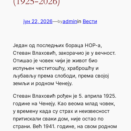
(1925-2026)
јун 22, 2026
—
admin
in
Вести
by
Један од последњих бораца НОР-а,
Стеван Влаховић, закорачио је у вечност.
Отишао је човек чији је живот био
испуњен честитошћу, храброшћу и
љубављу према слободи, према својој
земљи и родном Ченеју.
Стеван Влаховић рођен је 5. априла 1925.
године на Ченеју. Као веома млад човек,
у времену када су страх и неизвесност
притискали сваки дом, није остао по
страни. Већ 1941. године, на свом родном