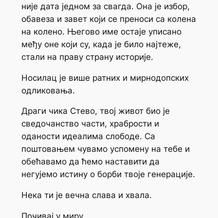
није дата једном за свагда. Она је избор,
обавеза и завет који се преноси са колена
на колено. Његово име остаје уписано
међу оне који су, када је било најтеже,
стали на праву страну историје.
Носилац је више ратних и мирнодопских
одликовања.
Драги чика Стево, твој живот био је
сведочанство части, храбрости и
оданости идеалима слободе. Са
поштовањем чувамо успомену на тебе и
обећавамо да ћемо наставити да
негујемо истину о борби твоје генерације.
Нека ти је вечна слава и хвала.
Почивај у миру.