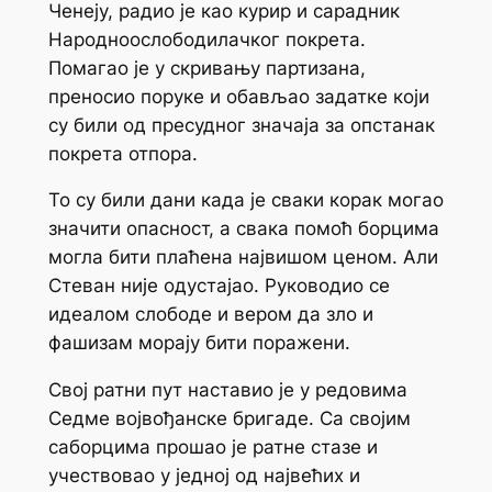
Ченеју, радио је као курир и сарадник
Народноослободилачког покрета.
Помагао је у скривању партизана,
преносио поруке и обављао задатке који
су били од пресудног значаја за опстанак
покрета отпора.
То су били дани када је сваки корак могао
значити опасност, а свака помоћ борцима
могла бити плаћена највишом ценом. Али
Стеван није одустајао. Руководио се
идеалом слободе и вером да зло и
фашизам морају бити поражени.
Свој ратни пут наставио је у редовима
Седме војвођанске бригаде. Са својим
саборцима прошао је ратне стазе и
учествовао у једној од највећих и