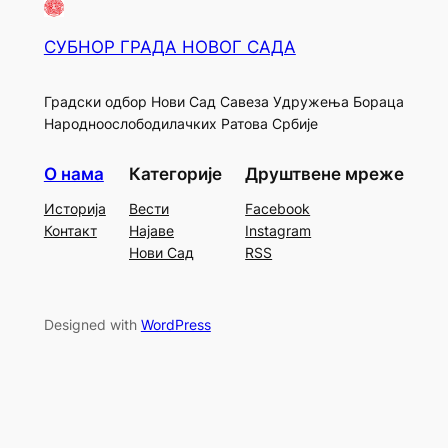
СУБНОР ГРАДА НОВОГ САДА
Градски одбор Нови Сад Савеза Удружења Бораца
Народноослободилачких Ратова Србије
О нама
Категорије
Друштвене мреже
Историја
Вести
Facebook
Контакт
Најаве
Instagram
Нови Сад
RSS
Designed with
WordPress