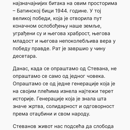
најзначајнијих битака на овим просторима
– Батинској бици 1944. године. У тој
великој победи, која је отворила пут
коначном ослобођењу наше земље,
уграђени су и његова храброст, његова
младост и његова непоколебљива вера у
победу правде. Рат је завршио у чину
десетара.
Данас, када се опраштамо од Стевана, не
опраштамо се само од једног човека.
Опраштамо се од једне генерације која је
на својим плећима изнела најтежи терет
историје. Генерације која је знала шта
значе жртва, солидарност и одговорност
према отаџбини и свом народу.
Стеванов живот нас подсећа да слобода