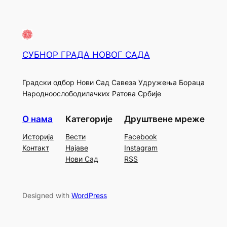
СУБНОР ГРАДА НОВОГ САДА
Градски одбор Нови Сад Савеза Удружења Бораца
Народноослободилачких Ратова Србије
О нама
Категорије
Друштвене мреже
Историја
Вести
Facebook
Контакт
Најаве
Instagram
Нови Сад
RSS
Designed with
WordPress