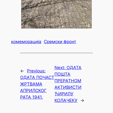
комеморација
Сремски фронт
Next:
ОДАТА
←
Previous:
ПОШТА
ОДАТА ПОЧАСТ
ПРЕРАТНОМ
ЖРТВАМА
АКТИВИСТИ
АПРИЛСКОГ
ЋИРИЛУ
РАТА 1941.
КОЛАЧЕКУ
→