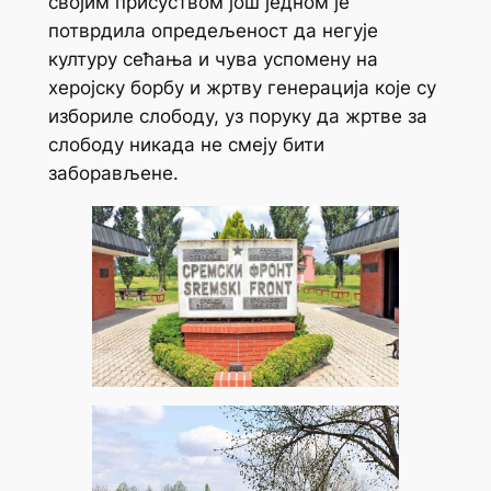
својим присуством још једном је
потврдила опредељеност да негује
културу сећања и чува успомену на
херојску борбу и жртву генерација које су
избориле слободу, уз поруку да жртве за
слободу никада не смеју бити
заборављене.