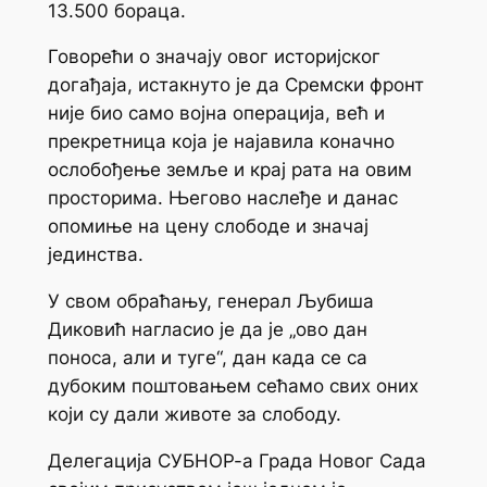
13.500 бораца.
Говорећи о значају овог историјског
догађаја, истакнуто је да Сремски фронт
није био само војна операција, већ и
прекретница која је најавила коначно
ослобођење земље и крај рата на овим
просторима. Његово наслеђе и данас
опомиње на цену слободе и значај
јединства.
У свом обраћању, генерал Љубиша
Диковић нагласио је да је „ово дан
поноса, али и туге“, дан када се са
дубоким поштовањем сећамо свих оних
који су дали животе за слободу.
Делегација СУБНОР-а Града Новог Сада