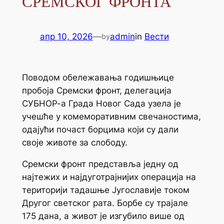
СРЕМСКОГ ФРОНТА
апр 10, 2026
—
admin
in
Вести
by
Поводом обележавања годишњице
пробоја Сремски фронт, делегација
СУБНОР-а Града Новог Сада узела је
учешће у комеморативним свечаностима,
одајући почаст борцима који су дали
своје животе за слободу.
Сремски фронт представља једну од
најтежих и најдуготрајнијих операција на
територији тадашње Југославије током
Другог светског рата. Борбе су трајале
175 дана, а живот је изгубило више од