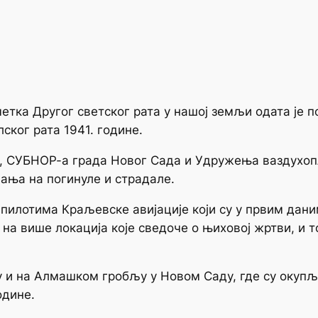
ка Другог светског рата у нашој земљи одата је 
лског рата 1941. године.
 СУБНОР-а града Новог Сада и Удружења ваздухопл
ања на погинуле и страдале.
 пилотима Краљевске авијације који су у првим дан
на више локација које сведоче о њиховој жртви, и т
су и на Алмашком гробљу у Новом Саду, где су оку
одине.