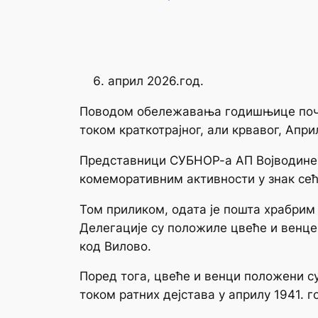
април 2026.год.
Поводом обележавања годишњице почет
током краткотрајног, али крвавог, Апри
Представници СУБНОР-а АП Војводине,
комеморативним активности у знак сећ
Том приликом, одата је пошта храбрим
Делегације су положиле цвеће и венце 
код Вилово.
Поред тога, цвеће и венци положени 
током ратних дејстава у априлу 1941. г