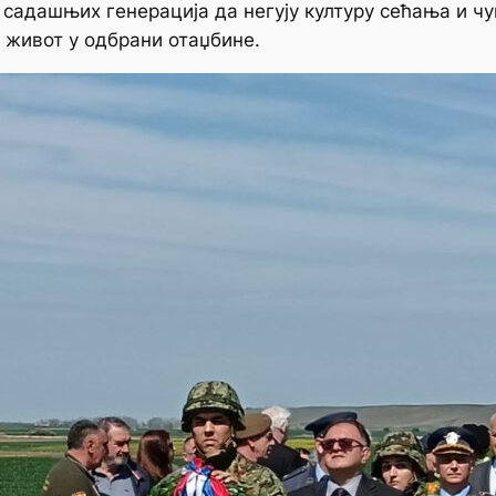
 садашњих генерација да негују културу сећања и чу
 живот у одбрани отаџбине.