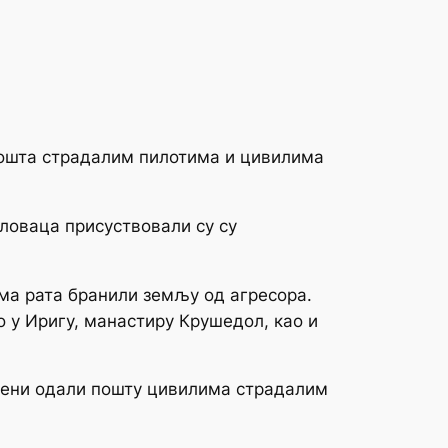
пошта страдалим пилотима и цивилима
оваца присуствовали су су
има рата бранили земљу од агресора.
о у Иригу, манастиру Крушедол, као и
пљени одали пошту цивилима страдалим