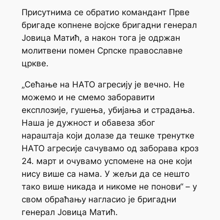
Присутнима се обратио командант Прве
бригаде копнене војске бригадни генерал
Јовица Матић, а након тога је одржан
молитвени помен Српске православне
цркве.
„Сећање на НАТО агресију је вечно. Не
можемо и не смемо заборавити
експлозије, гушења, убијања и страдања.
Наша је дужност и обавеза због
нараштаја који долазе да тешке тренутке
НАТО агресије сачувамо од заборава кроз
24. март и очувамо успомене на оне који
нису више са нама. У жељи да се нешто
тако више никада и никоме не понови“ – у
свом обраћању нагласио је бригадни
генерал Јовица Матић.