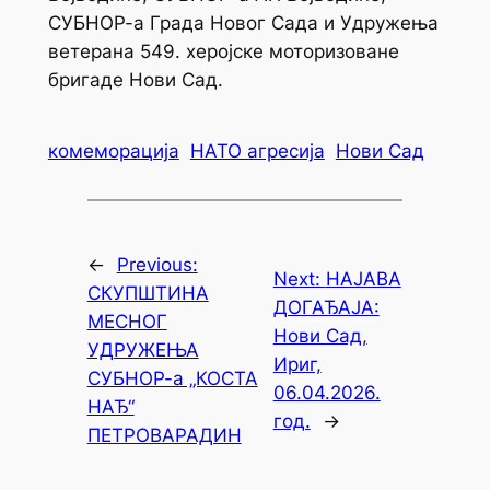
СУБНОР-а Града Новог Сада и Удружења
ветерана 549. херојске моторизоване
бригаде Нови Сад.
комеморација
НАТО агресија
Нови Сад
←
Previous:
Next:
НАЈАВА
СКУПШТИНА
ДОГАЂАЈА:
МЕСНОГ
Нови Сад,
УДРУЖЕЊА
Ириг,
СУБНОР-а „КОСТА
06.04.2026.
НАЂ“
год.
→
ПЕТРОВАРАДИН