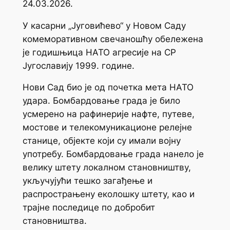
24.03.2026.
У касарни „Југовићево“ у Новом Саду
комеморативном свечаношћу обележена
је годишњица НАТО агресије на СР
Југославију 1999. године.
Нови Сад био је од почетка мета НАТО
удара. Бомбардовање града је било
усмерено на рафинерије нафте, путеве,
мостове и телекомуникационе релејне
станице, објекте који су имали војну
употребу. Бомбардовање града нанело је
велику штету локалном становништву,
укључујући тешко загађење и
распрострањену еколошку штету, као и
трајне последице по добробит
становништва.