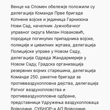
Венце на Спомен обележје положили су
делегација Команде Прве бригаде
Копнене војске и јединица Гарнизона
Нови Сад, начелник Јужнобачког
управног округа Милан Новаковић,
породице погинулих припадника војске,
полиције и цивилних жртава, делегација
Полицијске управе у Новом Саду,
делегација Одреда Жандармерије у
Новом Саду, Градска организација
резервних војних старешина, делегација
Команде 250. ракетне бригаде за
противваздухопловна дејства, делегација
Ратног ваздухопловства и
противваздухопловне одбране,
представници Удружења ваздухопловаца
Војводине, СУБНОР-а АП Војводине,