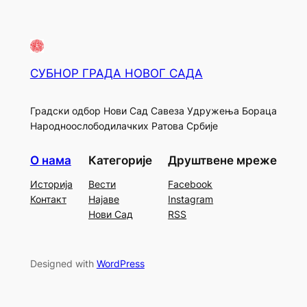
СУБНОР ГРАДА НОВОГ САДА
Градски одбор Нови Сад Савеза Удружења Бораца
Народноослободилачких Ратова Србије
О нама
Категорије
Друштвене мреже
Историја
Вести
Facebook
Контакт
Најаве
Instagram
Нови Сад
RSS
Designed with
WordPress