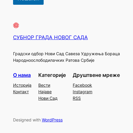
СУБНОР ГРАДА НОВОГ САДА
Градски одбор Нови Сад Савеза Удружења Бораца
Народноослободилачких Ратова Србије
О нама
Категорије
Друштвене мреже
Историја
Вести
Facebook
Контакт
Најаве
Instagram
Нови Сад
RSS
Designed with
WordPress