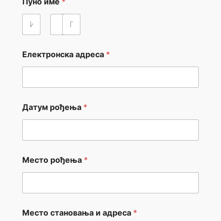
Пуно име
*
First
Middle
Last
Електронска адреса
*
Датум рођења
*
Место рођења
*
*
Место становања и адреса
*
Е