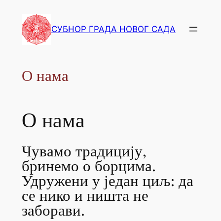
СУБНОР ГРАДА НОВОГ САДА
О нама
О нама
Чувамо традицију,
бринемо о борцима.
Удружени у један циљ: да
се нико и ништа не
заборави.