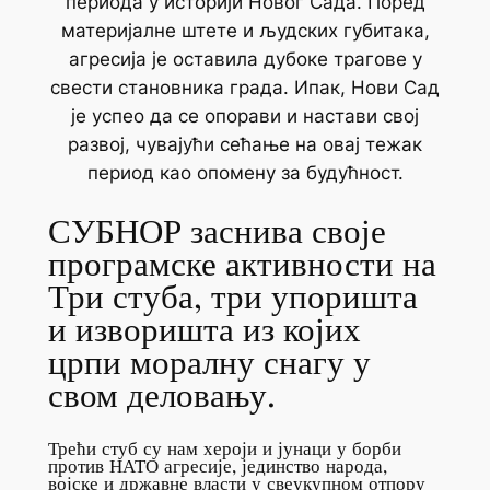
периода у историји Новог Сада. Поред
материјалне штете и људских губитака,
агресија је оставила дубоке трагове у
свести становника града. Ипак, Нови Сад
је успео да се опорави и настави свој
развој, чувајући сећање на овај тежак
период као опомену за будућност.
СУБНОР заснива своје
програмске активности на
Три стуба, три упоришта
и изворишта из којих
црпи моралну снагу у
свом деловању.
Трећи стуб су нам хероји и јунаци у борби
против НАТО агресије, јединство народа,
војске и државне власти у свеукупном отпору