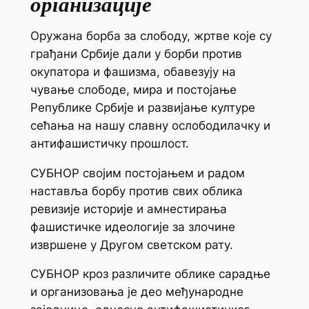
организације
Оружана борба за слободу, жртве које су
грађани Србије дали у борби против
окупатора и фашизма, обавезују на
чување слободе, мира и постојање
Републике Србије и развијање културе
сећања на нашу славну ослободилачку и
антифашистичку прошлост.
СУБНОР својим постојањем и радом
наставља борбу против свих облика
ревизије историје и амнестирања
фашистичке идеологије за злочине
извршене у Другом светском рату.
СУБНОР кроз различите облике сарадње
и организовања је део међународне