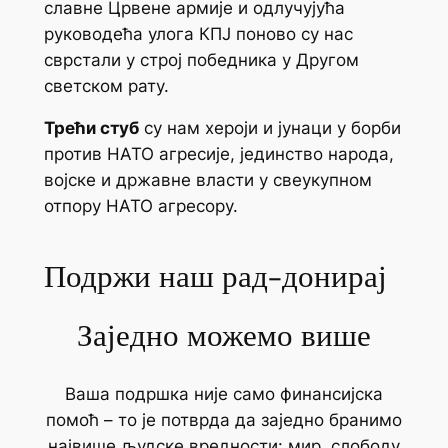
славне Црвене aрмије и одлучујућа
руководећа улога КПЈ поново су нас
сврстали у строј победника у Другом
светском рату.
Трећи стуб
су нам хероји и јунаци у борби
против НАТО агресије, јединство народа,
војске и државне власти у свеукупном
отпору НАТО агресору.
Подржи наш рад-донирај
Заједно можемо више
Ваша подршка није само финансијска
помоћ – то је потврда да заједно бранимо
највише људске вредности: мир, слободу