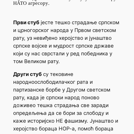
НАТО агресору.
Први стуб
јесте тешко страдање српском
и црногорског народа у Првом светском
рату, уз невиђено херојство и јунаштво
српске војске и мудрост српске државе
који су нас сврстали у ред победника у
том Великом рату.
Други стуб
су тековине
народноослободилачког рата и
партизанске борбе у Другом светском
рату, када је српски народ поново
доживео тешка страдања све заради
опредељења да се бори за слободу и
каже историјско НЕ фашизму. Јунаштво и
херојство бораца НОР-а, помоћ бораца