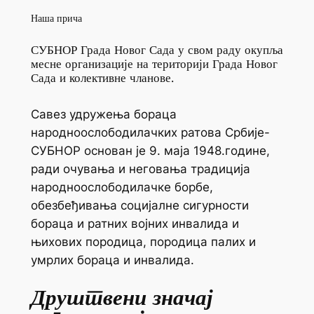
Наша прича
СУБНОР Града Новог Сада у свом раду окупља
месне организације на територији Града Новог
Сада и колективне чланове.
Савез удружења бораца
народноослободилачких ратова Србије-
СУБНОР основан је 9. маја 1948.године,
ради очувања и неговања традиција
народноослободилачке борбе,
обезбеђивања социјалне сигурности
бораца и ратних војних инвалида и
њихових породица, породица палих и
умрлих бораца и инвалида.
Друштвени значај