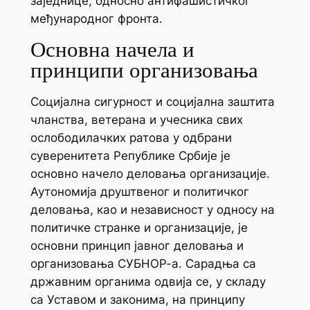
заједнице, односно антифашистичког
међународног фронта.
Основна начела и
принципи организовања
Социјална сигурност и социјална заштита
чланства, ветерана и учесника свих
ослободилачких ратова у одбрани
суверенитета Републике Србије је
основно начело деловања организације.
Аутономија друштвеног и политичког
деловања, као и независност у односу на
политичке странке и организације, је
основни принцип јавног деловања и
организовања СУБНОР-а. Сарадња са
државним органима одвија се, у складу
са Уставом и законима, на принципу