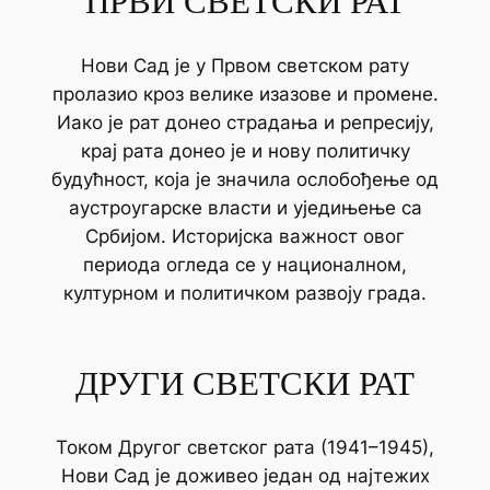
ПРВИ СВЕТСКИ РАТ
Нови Сад је у Првом светском рату
пролазио кроз велике изазове и промене.
Иако је рат донео страдања и репресију,
крај рата донео је и нову политичку
будућност, која је значила ослобођење од
аустроугарске власти и уједињење са
Србијом. Историјска важност овог
периода огледа се у националном,
културном и политичком развоју града.
ДРУГИ СВЕТСКИ РАТ
Током Другог светског рата (1941–1945),
Нови Сад је доживео један од најтежих