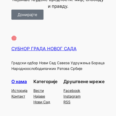
и правду.
Донирајте
СУБНОР ГРАДА НОВОГ САДА
Градски одбор Нови Сад Савеза Удружења Бораца
Народноослободилачких Ратова Србије
О нама
Категорије
Друштвене мреже
Историја
Вести
Facebook
Контакт
Најаве
Instagram
Нови Сад
RSS