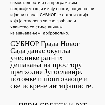
самосталности и на програмским
садржајима који имају општи, национални
и јавни значај. СУБНОР је организација
која је отворена за све грађане и
чланство се стиче личним
изјашњавањем, добровољно.
СУБНОР Града Новог
Сада данас окупља
учеснике ратних
дешавања на простору
претходне Југославије,
потомке и поштоваоце и
све искрене антифашисте.