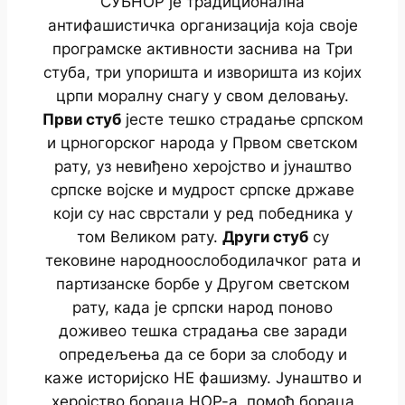
СУБНОР је традиционална
антифашистичка организација која своје
програмске активности заснива на Три
стуба, три упоришта и изворишта из којих
црпи моралну снагу у свом деловању.
Први стуб
јесте тешко страдање српском
и црногорског народа у Првом светском
рату, уз невиђено херојство и јунаштво
српске војске и мудрост српске државе
који су нас сврстали у ред победника у
том Великом рату.
Други стуб
су
тековине народноослободилачког рата и
партизанске борбе у Другом светском
рату, када је српски народ поново
доживео тешка страдања све заради
опредељења да се бори за слободу и
каже историјско НЕ фашизму. Јунаштво и
херојство бораца НОР-а, помоћ бораца