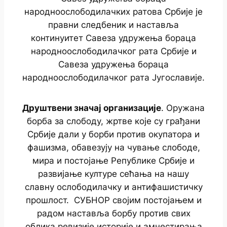
народноослободилачких ратова Србије је
правни следбеник и наставља
континуитет Савеза удружења бораца
народноослободилачког рата Србије и
Савеза удружења бораца
народноослободилачког рата Југославије.
Друштвени значај организације
. Оружана
борба за слободу, жртве које су грађани
Србије дали у борби против окупатора и
фашизма, обавезују на чување слободе,
мира и постојање Републике Србије и
развијање културе сећања на нашу
славну ослободилачку и антифашистичку
прошлост. СУБНОР својим постојањем и
радом наставља борбу против свих
облика ревизије историје и амнестирања