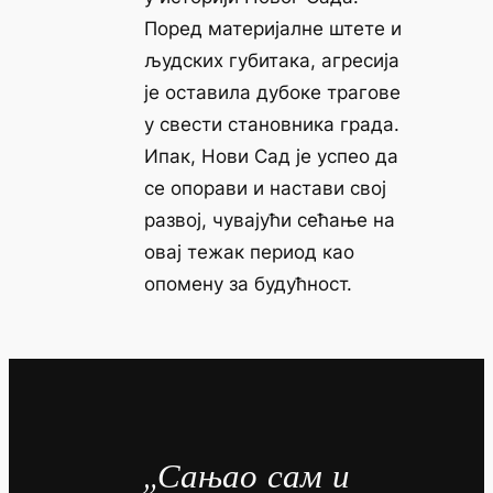
Поред материјалне штете и
људских губитака, агресија
је оставила дубоке трагове
у свести становника града.
Ипак, Нови Сад је успео да
се опорави и настави свој
развој, чувајући сећање на
овај тежак период као
опомену за будућност.
„Сањао сам и