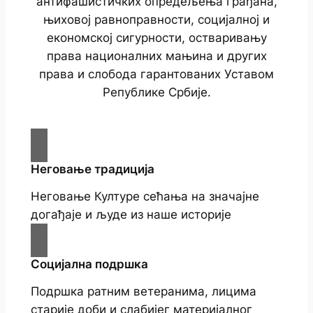
антифашистичких опредељења грађана,
њиховој равноправности, социјалној и
економској сигурности, остваривању
права националних мањина и других
права и слобода гарантованих Уставом
Републике Србије.
Неговање традиција
Неговање Културе сећања на значајне
догађаје и људе из наше историје
Социјална подршка
Подршка ратним ветеранима, лицима
старије доби и слабијег материјалног