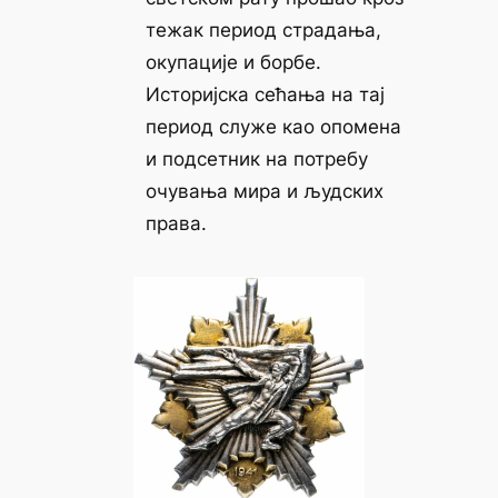
тежак период страдања,
окупације и борбе.
Историјска сећања на тај
период служе као опомена
и подсетник на потребу
очувања мира и људских
права.