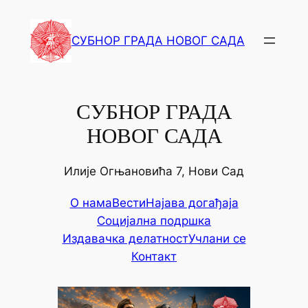
СУБНОР ГРАДА НОВОГ САДА
СУБНОР ГРАДА
НОВОГ САДА
Илије Огњановића 7, Нови Сад
О нама
Вести
Најава догађаја
Социјална подршка
Издавачка делатност
Учлани се
Контакт