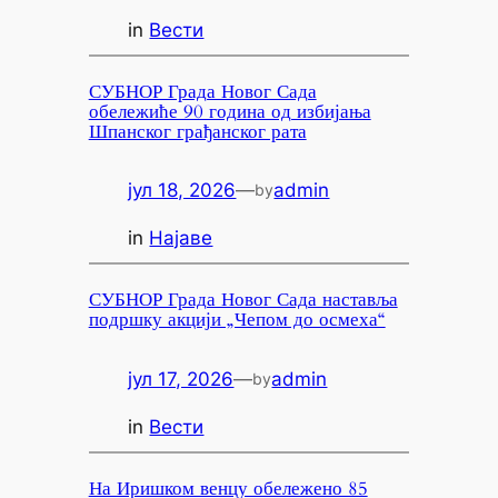
in
Вести
СУБНОР Града Новог Сада
обележиће 90 година од избијања
Шпанског грађанског рата
јул 18, 2026
—
admin
by
in
Најаве
СУБНОР Града Новог Сада наставља
подршку акцији „Чепом до осмеха“
јул 17, 2026
—
admin
by
in
Вести
На Иришком венцу обележено 85