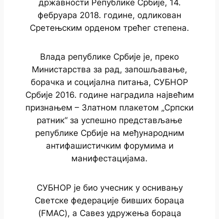
државности Републике Србије, 14.
фебруара 2018. године, одликован
Сретењским орденом трећег степена.
Влада републике Србије је, преко
Министарства за рад, запошљавање,
борачка и социјална питања, СУБНОР
Србије 2016. године наградила највећим
признањем – Златном плакетом „Српски
ратник“ за успешно представљање
републике Србије на међународним
антифашистичким форумима и
манифестацијама.
СУБНОР је био учесник у оснивању
Светске федерације бивших бораца
(FMAC), а Савез удружења бораца