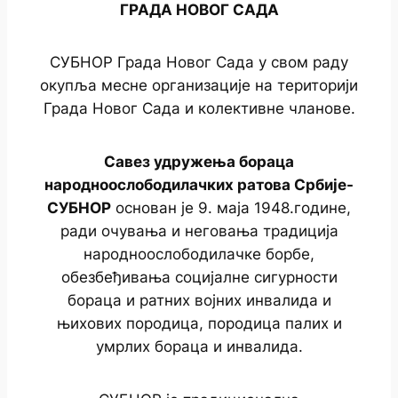
ГРАДА НОВОГ САДА
СУБНОР Града Новог Сада у свом раду
окупља месне организације на територији
Града Новог Сада и колективне чланове.
Савез удружења бораца
народноослободилачких ратова Србије-
СУБНОР
основан је 9. маја 1948.године,
ради очувања и неговања традиција
народноослободилачке борбе,
обезбеђивања социјалне сигурности
бораца и ратних војних инвалида и
њихових породица, породица палих и
умрлих бораца и инвалида.