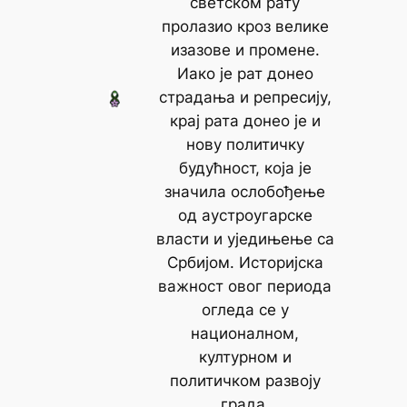
светском рату
пролазио кроз велике
изазове и промене.
Иако је рат донео
страдања и репресију,
крај рата донео је и
нову политичку
будућност, која је
значила ослобођење
од аустроугарске
власти и уједињење са
Србијом. Историјска
важност овог периода
огледа се у
националном,
културном и
политичком развоју
града.