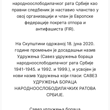
народноослободилачког рата Србије као
правни следбеник је наставио чланство у
овој организацији и члан је Европске
федерације покрета отпора и
антифашиста (FIR).
На Скупштини одржаној 18. јуна 2020.
године промењен је досадашњи назив
Удружења (Савез удружења бораца
народноослободилачког рата Србије
1941-1945. и 1992. и 1999.), и усвојен је
нови назив Удружења који гласи: САВЕЗ
УДРУЖЕЊА БОРАЦА
НАРОДНООСЛОБОДИЛАЧКИХ РАТОВА
СРБИЈЕ.
Савез удружења бораца