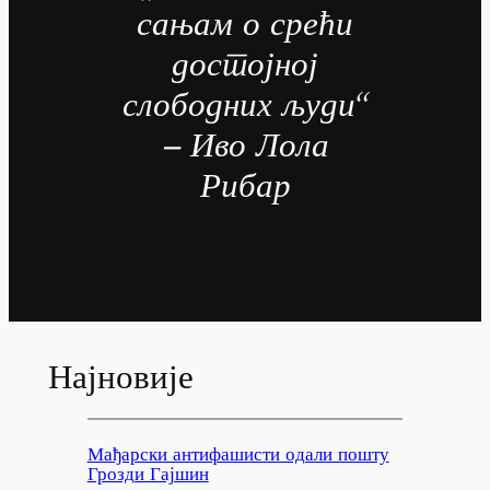
сањам о срећи
достојној
слободних људи“
– Иво Лола
Рибар
Најновије
Мађарски антифашисти одали пошту
Грозди Гајшин