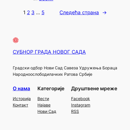
1
2
3
…
5
Следећа страна
→
СУБНОР ГРАДА НОВОГ САДА
Градски одбор Нови Сад Савеза Удружења Бораца
Народноослободилачких Ратова Србије
О нама
Категорије
Друштвене мреже
Историја
Вести
Facebook
Контакт
Најаве
Instagram
Нови Сад
RSS