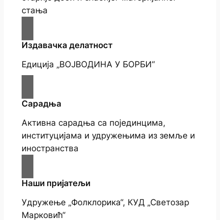
стања
Издавачка делатност
Едиција „ВОЈВОДИНА У БОРБИ“
Сарадња
Активна сарадња са појединцима,
институцијама и удружењима из земље и
иностранства
Наши пријатељи
Удружење „Фолклорика“, КУД „Светозар
Марковић“