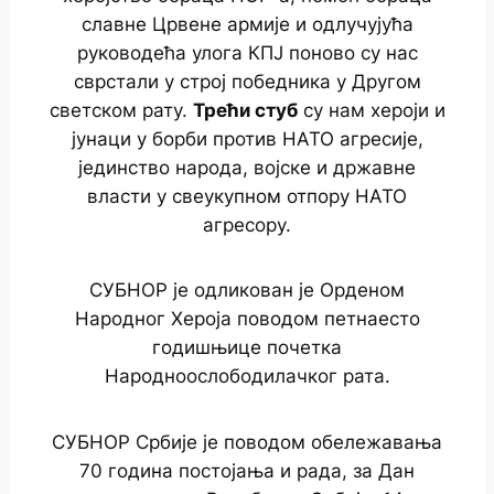
славне Црвене aрмије и одлучујућа
руководећа улога КПЈ поново су нас
сврстали у строј победника у Другом
светском рату.
Трећи стуб
су нам хероји и
јунаци у борби против НАТО агресије,
јединство народа, војске и државне
власти у свеукупном отпору НАТО
агресору.
СУБНОР је одликован је Орденом
Народног Хероја поводом петнаесто
годишњице почетка
Народноослободилачког рата.
СУБНОР Србије је поводом обележавања
70 година постојања и рада, за Дан