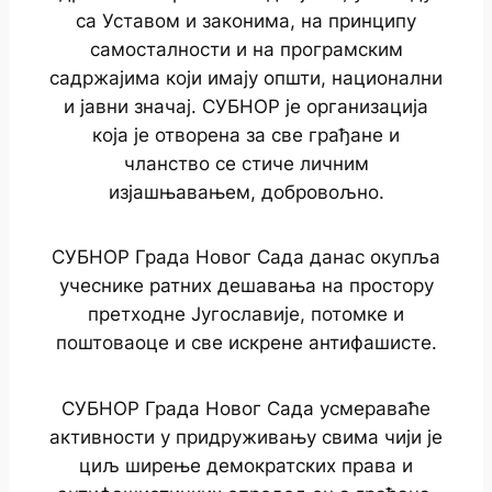
са Уставом и законима, на принципу
самосталности и на програмским
садржајима који имају општи, национални
и јавни значај. СУБНОР је организација
која је отворена за све грађане и
чланство се стиче личним
изјашњавањем, добровољно.
СУБНОР Града Новог Сада данас окупља
учеснике ратних дешавања на простору
претходне Југославије, потомке и
поштоваоце и све искрене антифашисте.
СУБНОР Града Новог Сада усмераваће
активности у придруживању свима чији је
циљ ширење демократских права и