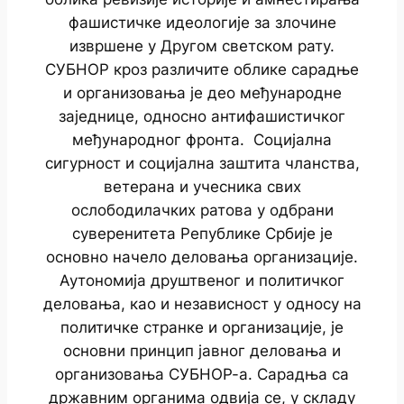
фашистичке идеологије за злочине
извршене у Другом светском рату.
СУБНОР кроз различите облике сарадње
и организовања је део међународне
заједнице, односно антифашистичког
међународног фронта. Социјална
сигурност и социјална заштита чланства,
ветерана и учесника свих
ослободилачких ратова у одбрани
суверенитета Републике Србије је
основно начело деловања организације.
Аутономија друштвеног и политичког
деловања, као и независност у односу на
политичке странке и организације, је
основни принцип јавног деловања и
организовања СУБНОР-а. Сарадња са
државним органима одвија се, у складу