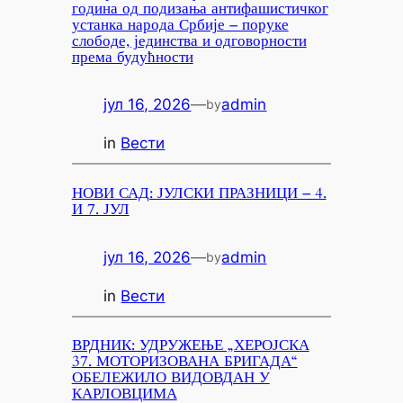
година од подизања антифашистичког
устанка народа Србије – поруке
слободе, јединства и одговорности
према будућности
јул 16, 2026
—
admin
by
in
Вести
НОВИ САД: ЈУЛСКИ ПРАЗНИЦИ – 4.
И 7. ЈУЛ
јул 16, 2026
—
admin
by
in
Вести
ВРДНИК: УДРУЖЕЊЕ „ХЕРОЈСКА
37. МОТОРИЗОВАНА БРИГАДА“
ОБЕЛЕЖИЛО ВИДОВДАН У
КАРЛОВЦИМА