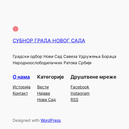
СУБНОР ГРАДА НОВОГ САДА
Градски одбор Нови Сад Савеза Удружења Бораца
Народноослободилачких Ратова Србије
О нама
Категорије
Друштвене мреже
Историја
Вести
Facebook
Контакт
Најаве
Instagram
Нови Сад
RSS
Designed with
WordPress