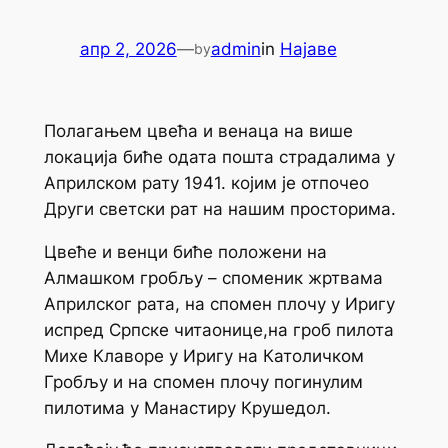
апр 2, 2026
—
admin
in
Најаве
by
Полагањем цвећа и венаца на више
локација биће одата пошта страдалима у
Априлском рату 1941. којим је отпочео
Други светски рат на нашим просторима.
Цвеће и венци биће положени на
Алмашком гробљу – споменик жртвама
Априлског рата, на спомен плочу у Иригу
испред Српске читаонице,на гроб пилота
Михе Клаворе у Иригу на Католичком
Гробљу и на спомен плочу погинулим
пилотима у Манастиру Крушедол.