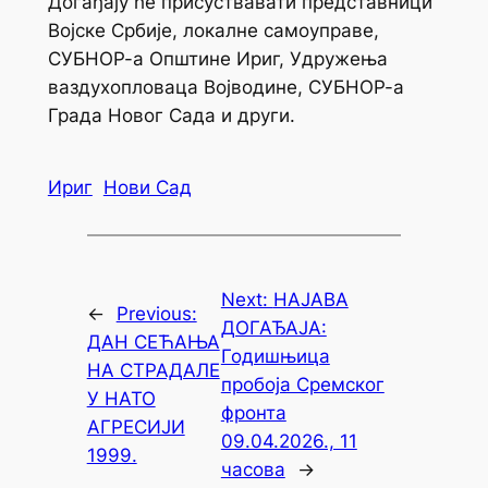
Догађају ће присуствавати представници
Војске Србије, локалне самоуправе,
СУБНОР-а Општине Ириг, Удружења
ваздухопловаца Војводине, СУБНОР-а
Града Новог Сада и други.
Ириг
Нови Сад
Next:
НАЈАВА
←
Previous:
ДОГАЂАЈА:
ДАН СЕЋАЊА
Годишњица
НА СТРАДАЛЕ
пробоја Сремског
У НАТО
фронта
АГРЕСИЈИ
09.04.2026., 11
1999.
часова
→