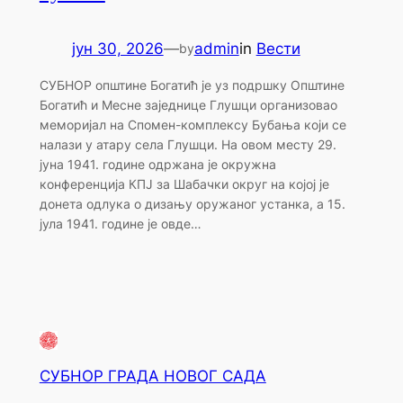
јун 30, 2026
—
admin
in
Вести
by
СУБНОР општине Богатић је уз подршку Општине
Богатић и Месне заједнице Глушци организовао
меморијал на Спомен-комплексу Бубања који се
налази у атару села Глушци. На овом месту 29.
јуна 1941. године одржана је окружна
конференција КПЈ за Шабачки округ на којој је
донета одлука о дизању оружаног устанка, а 15.
јула 1941. године је овде…
СУБНОР ГРАДА НОВОГ САДА