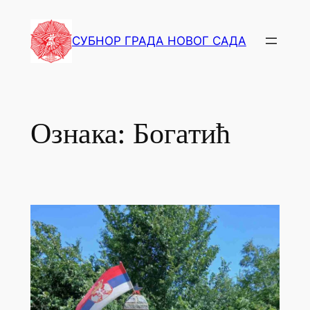
СУБНОР ГРАДА НОВОГ САДА
Ознака:
Богатић