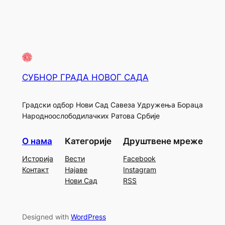
СУБНОР ГРАДА НОВОГ САДА
Градски одбор Нови Сад Савеза Удружења Бораца
Народноослободилачких Ратова Србије
О нама
Категорије
Друштвене мреже
Историја
Вести
Facebook
Контакт
Најаве
Instagram
Нови Сад
RSS
Designed with
WordPress