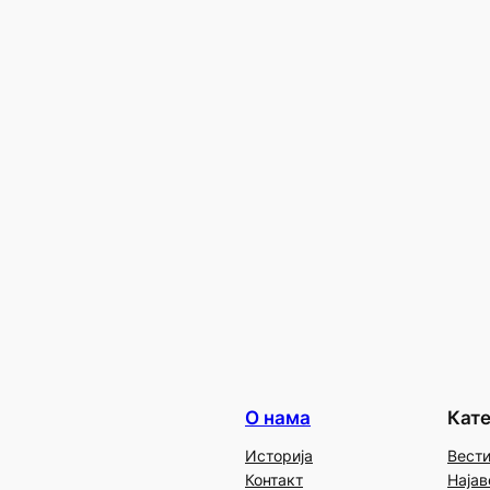
О нама
Кате
Историја
Вест
Контакт
Најав