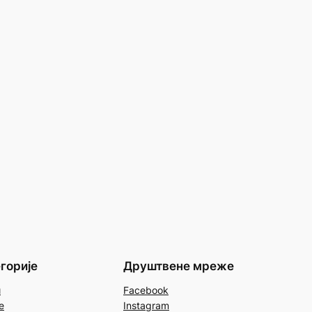
горије
Друштвене мреже
и
Facebook
е
Instagram