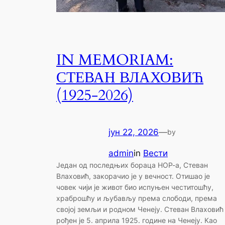
IN MEMORIAM:
СТЕВАН ВЛАХОВИЋ
(1925-2026)
јун 22, 2026
—
by
admin
in
Вести
Један од последњих бораца НОР-а, Стеван
Влаховић, закорачио је у вечност. Отишао је
човек чији је живот био испуњен честитошћу,
храброшћу и љубављу према слободи, према
својој земљи и родном Ченеју. Стеван Влаховић
рођен је 5. априла 1925. године на Ченеју. Као