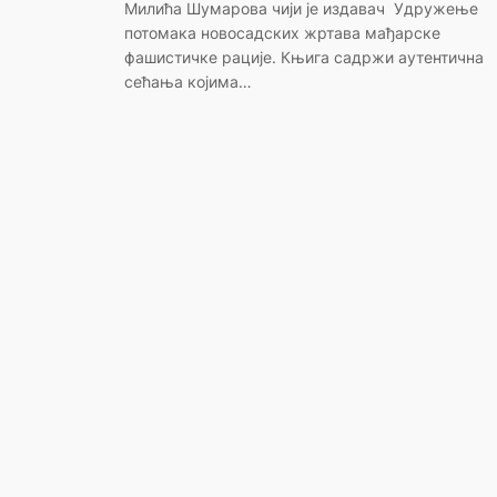
Милића Шумарова чији је издавач Удружење
потомака новосадских жртава мађарске
фашистичке рације. Књига садржи аутентична
сећања којима…