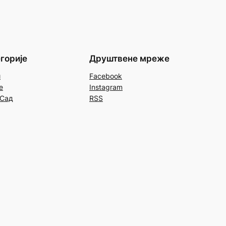
горије
Друштвене мреже
и
Facebook
е
Instagram
 Сад
RSS