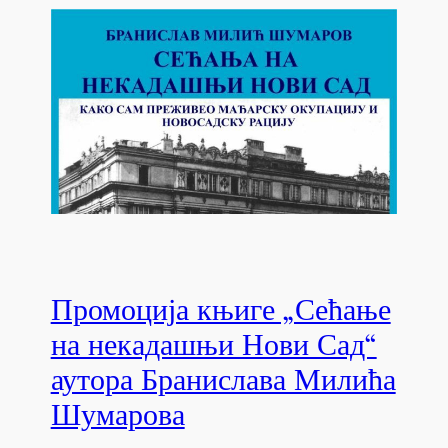
Промоција књиге „Сећање
на некадашњи Нови Сад“
аутора Бранислава Милића
Шумарова
а