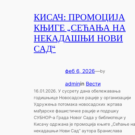
КИСАЧ: ПРОМОЦИЈА
КЊИГЕ „СЕЋАЊА НА
НЕКАДАШЊИ НОВИ
САД“
феб 6, 2026
—
by
admin
in
Вести
16.01.2026. У сусрету дана обележавања
годишњице Новосадске рације у организацији
Удружења потомака новосадских жртава
мађарске фашистичке рације и подршку
СУБНОР-а Града Новог Сада у библиотеци у
Кисачу одржана је промоција књиге „Сећање н
некадашњи Нови Сад“ аутора Бранислава