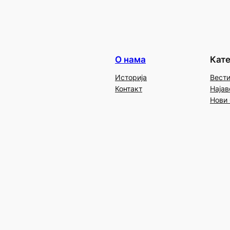
О нама
Кате
Историја
Вест
Контакт
Најав
Нови