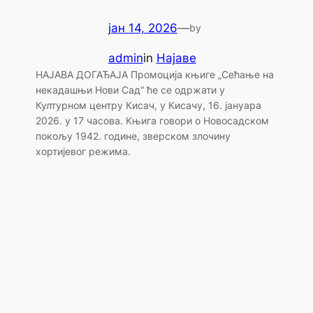
јан 14, 2026
—
by
admin
in
Најаве
НАЈАВА ДОГАЂАЈА Промоција књиге „Сећање на
некадашњи Нови Сад“ ће се одржати у
Културном центру Кисач, у Кисачу, 16. јануара
2026. у 17 часова. Књига говори о Новосадском
покољу 1942. године, зверском злочину
хортијевог режима.