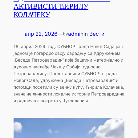
АКТИВИСТИ ЋИРИЛУ
КОЛАЧЕКУ
апр 22, 2026
—
admin
in
Вести
by
18. април 2026. год. СУБНОР Града Новог Сада још
једном је потврдио своју сарадњу са Удружењем
„Беседа Петроварадин“ које баштини материјално и
духовно наслеђе Чеха у Србији, односно
Петроварадину. Представници СУБНОР-а града
Новог Сада, удружења „Беседа Петроварадин“ и
потомци посетили су вечну кућу, Ћирила Колачека,
значајне личности локалне историје Петроварадина
и радничког покрета у Југославији.…