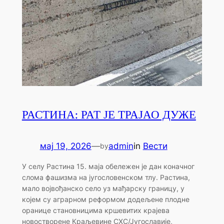
РАСТИНА: РАТ ЈЕ ТРАЈАО ДУЖЕ
мај 19, 2026
—
admin
in
Вести
by
У селу Растина 15. маја обележен је дан коначног
слома фашизма на југословенском тлу. Растина,
мало војвођанско село уз мађарску границу, у
којем су аграрном реформом додељене плодне
оранице становницима кршевитих крајева
новостворене Краљевине СХС/Југославије,