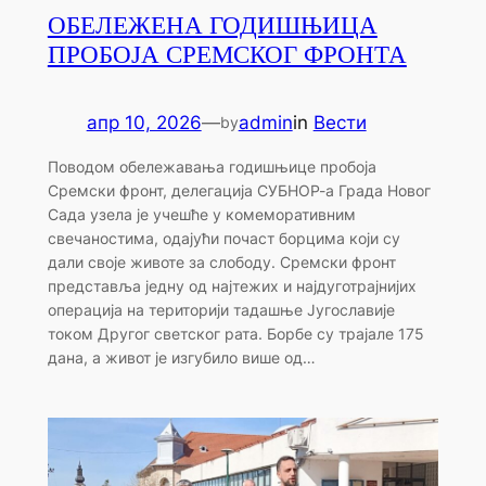
ОБЕЛЕЖЕНА ГОДИШЊИЦА
ПРОБОЈА СРЕМСКОГ ФРОНТА
апр 10, 2026
—
admin
in
Вести
by
Поводом обележавања годишњице пробоја
Сремски фронт, делегација СУБНОР-а Града Новог
Сада узела је учешће у комеморативним
свечаностима, одајући почаст борцима који су
дали своје животе за слободу. Сремски фронт
представља једну од најтежих и најдуготрајнијих
операција на територији тадашње Југославије
током Другог светског рата. Борбе су трајале 175
дана, а живот је изгубило више од…