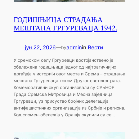
ГОДИШЊИЦА СТРАДАЊА
МЕШТАНА ГРГУРЕВАЦА 1942.
јун 22, 2026
—
admin
in
Вести
by
У сремском селу Гргуревци достојанствено је
обележена годишњица једног од најтрагичнијих
догађаја у историји овог места и Срема – страдања
мештана Гргуреваца током Другог светског рата.
Комеморативни скуп организовали су СУБНОР
Града Сремска Митровица и Месна заједница
Гргуревци, уз присуство бројних делегација
антифашистичких организација из Србије и региона.
Код спомен-обележја у Орашју окупили су се…