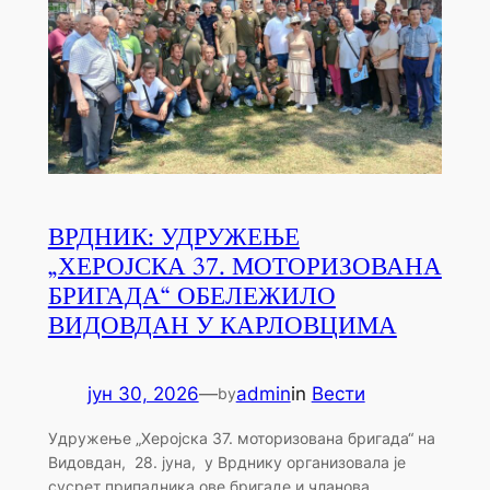
ВРДНИК: УДРУЖЕЊЕ
„ХЕРОЈСКА 37. МОТОРИЗОВАНА
БРИГАДА“ ОБЕЛЕЖИЛО
ВИДОВДАН У КАРЛОВЦИМА
јун 30, 2026
—
admin
in
Вести
by
Удружење „Херојска 37. моторизована бригада“ на
Видовдан, 28. јуна, у Врднику организовала је
сусрет припадника ове бригаде и чланова