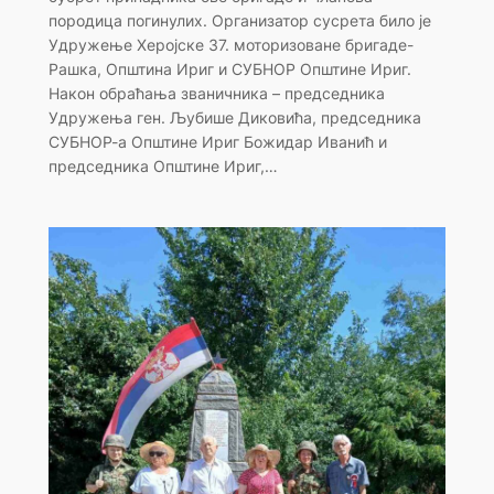
породица погинулих. Организатор сусрета било је
Удружење Херојске 37. моторизоване бригаде-
Рашка, Општина Ириг и СУБНОР Општине Ириг.
Након обраћања званичника – председника
Удружења ген. Љубише Диковића, председника
СУБНОР-а Општине Ириг Божидар Иванић и
председника Општине Ириг,…