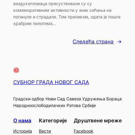
ваздухопловаца присуствовали су су
комеморативним активности у знак сећања на
погинуле и страдале. Том приликом, одата је пошта
храбрим пилотима…
Следећа страна
→
СУБНОР ГРАДА НОВОГ САДА
Градски одбор Нови Сад Савеза Удружења Бораца
Народноослободилачких Ратова Србије
О нама
Категорије
Друштвене мреже
Историја
Вести
Facebook