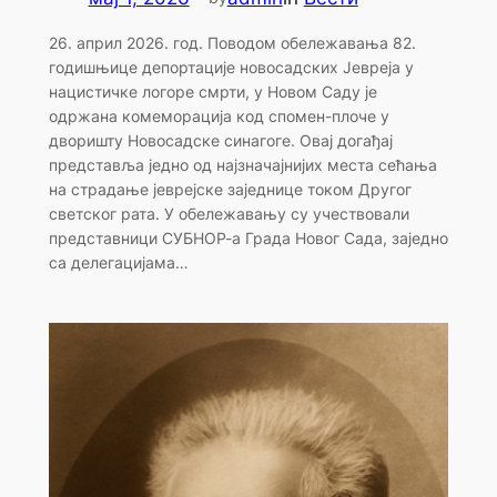
26. април 2026. год. Поводом обележавања 82.
годишњице депортације новосадских Јевреја у
нацистичке логоре смрти, у Новом Саду је
одржана комеморација код спомен-плоче у
дворишту Новосадске синагоге. Овај догађај
представља једно од најзначајнијих места сећања
на страдање јеврејске заједнице током Другог
светског рата. У обележавању су учествовали
представници СУБНОР-а Града Новог Сада, заједно
са делегацијама…