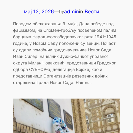
мај 12, 2026
—
admin
in
Вести
by
Поводом обележавања 9. маја, Дана победе над
фашизмом, на Спомен-гробљу посвећеном палим
борцима Народноослободилачког рата 1941–1945.
године, у Новом Саду положени су венци. Почаст
су одали помоћник градоначелника Новог Сада
Иван Силер, начелник Јужно-бачког управног
округа Милан Новаковић, представници Градског
одбора СУБНОР-а, делегација Војске, као и
представници Организације резервних војних
старешина Града Новог Сада. Након…