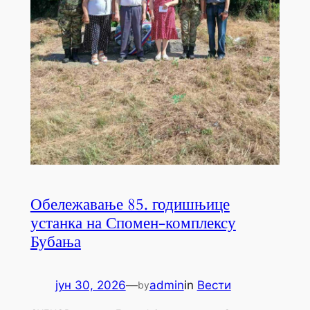
Обележавање 85. годишњице
устанка на Спомен-комплексу
Бубања
јун 30, 2026
—
admin
in
Вести
by