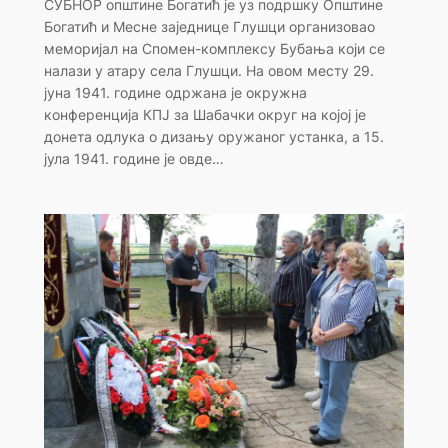
СУБНОР општине Богатић је уз подршку Општине
Богатић и Месне заједнице Глушци организовао
меморијал на Спомен-комплексу Бубања који се
налази у атару села Глушци. На овом месту 29.
јуна 1941. године одржана је окружна
конференција КПЈ за Шабачки округ на којој је
донета одлука о дизању оружаног устанка, а 15.
јула 1941. године је овде…