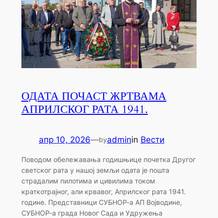
ОДАТА ПОЧАСТ ЖРТВАМА
АПРИЛСКОГ РАТА 1941.
апр 10, 2026
—
admin
in
Вести
by
Поводом обележавања годишњице почетка Другог
светског рата у нашој земљи одата је пошта
страдалим пилотима и цивилима током
краткотрајног, али крвавог, Априлског рата 1941.
године. Представници СУБНОР-а АП Војводине,
СУБНОР-а града Новог Сада и Удружења