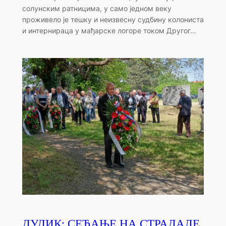
солунским ратницима, у само једном веку
проживело је тешку и неизвесну судбину колониста
и интернираца у мађарске логоре током Другог…
ДУДИК: СЕЋАЊЕ НА СТРАДАЛЕ