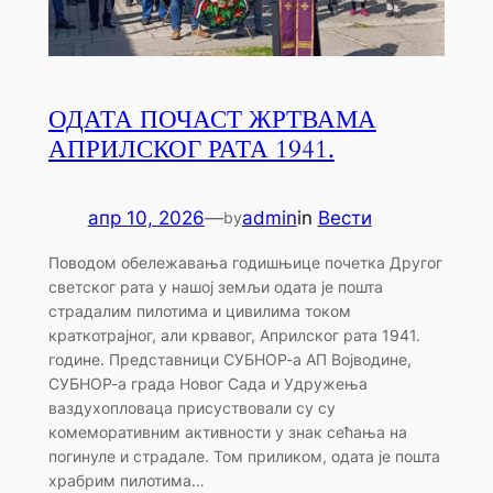
ОДАТА ПОЧАСТ ЖРТВАМА
АПРИЛСКОГ РАТА 1941.
апр 10, 2026
—
admin
in
Вести
by
Поводом обележавања годишњице почетка Другог
светског рата у нашој земљи одата је пошта
страдалим пилотима и цивилима током
краткотрајног, али крвавог, Априлског рата 1941.
године. Представници СУБНОР-а АП Војводине,
СУБНОР-а града Новог Сада и Удружења
ваздухопловаца присуствовали су су
комеморативним активности у знак сећања на
погинуле и страдале. Том приликом, одата је пошта
храбрим пилотима…