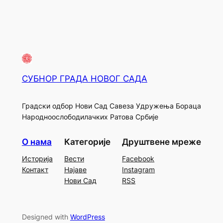
СУБНОР ГРАДА НОВОГ САДА
Градски одбор Нови Сад Савеза Удружења Бораца
Народноослободилачких Ратова Србије
О нама
Категорије
Друштвене мреже
Историја
Вести
Facebook
Контакт
Најаве
Instagram
Нови Сад
RSS
Designed with
WordPress