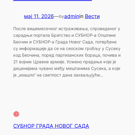
мај 11, 2026
—
admin
in
Вести
by
После вишемесечног истраживања, спроведеног у
сарадњи портала Братство и СУБНОР-а Општине
Беочин и СУБНОР-а Града Новог Сада, потврђене
су информације да се на сеоском гробљу у Сусеку
код Беочина, поред партизанских бораца, почива и
21 војник Црвене армије. Усмено предање које је
деценијама чувано међу мештанима Сусека, а које
је „изашло“ на светлост дана захваљујући…
СУБНОР ГРАДА НОВОГ САДА