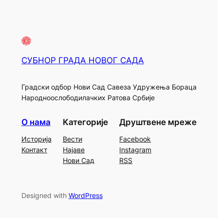
СУБНОР ГРАДА НОВОГ САДА
Градски одбор Нови Сад Савеза Удружења Бораца
Народноослободилачких Ратова Србије
О нама
Категорије
Друштвене мреже
Историја
Вести
Facebook
Контакт
Најаве
Instagram
Нови Сад
RSS
Designed with
WordPress