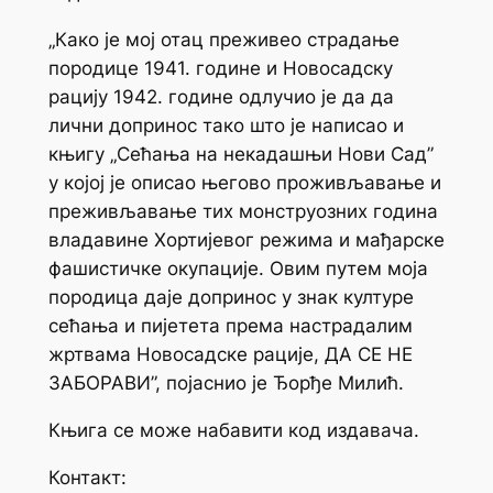
„Како је мој отац преживео страдање
породице 1941. године и Новосадску
рацију 1942. године одлучио је да да
лични допринос тако што је написао и
књигу „Сећања на некадашњи Нови Сад”
у којој је описао његово проживљавање и
преживљавање тих монструозних година
владавине Хортијевог режима и мађарске
фашистичке окупације. Овим путем моја
породица даје допринос у знак културе
сећања и пијетета према настрадалим
жртвама Новосадске рације, ДА СЕ НЕ
ЗАБОРАВИ”, појаснио је Ђорђе Милић.
Књига се може набавити код издавача.
Контакт: