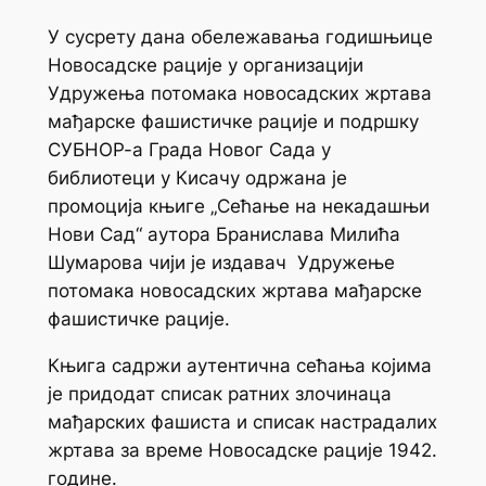
У сусрету дана обележавања годишњице
Новосадске рације у организацији
Удружења потомака новосадских жртава
мађарске фашистичке рације и подршку
СУБНОР-а Града Новог Сада у
библиотеци у Кисачу одржана је
промоција књиге „Сећање на некадашњи
Нови Сад“ аутора Бранислава Милића
Шумарова чији је издавач Удружење
потомака новосадских жртава мађарске
фашистичке рације.
Књига садржи аутентична сећања којима
је придодат списак ратних злочинаца
мађарских фашиста и списак настрадалих
жртава за време Новосадске рације 1942.
године.