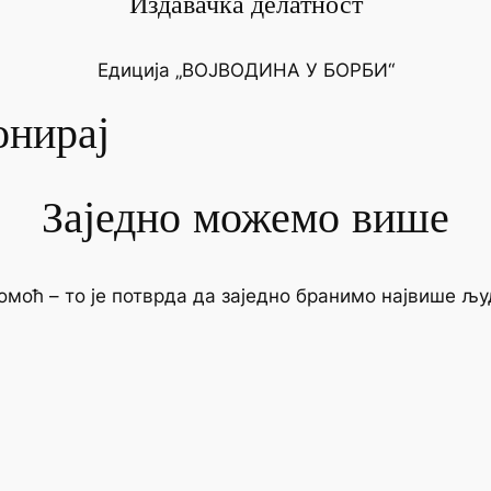
Издавачка делатност
Едиција „ВОЈВОДИНА У БОРБИ“
онирај
Заједно можемо више
моћ – то је потврда да заједно бранимо највише љу