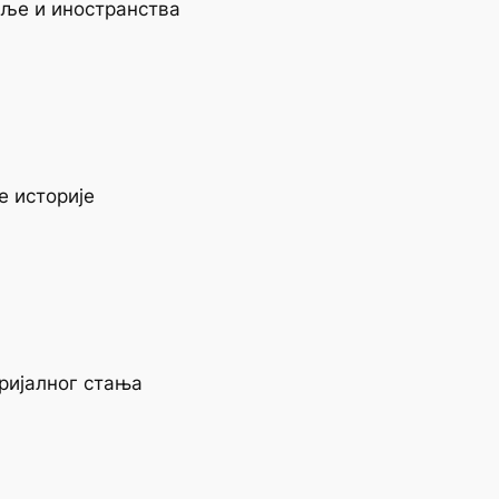
мље и иностранства
е историје
ријалног стања