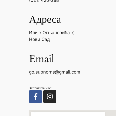
(021) 420-288
Адреса
Илије Огњановића 7,
Нови Сад
Email
go.subnorns@gmail.com
Запратите нас: