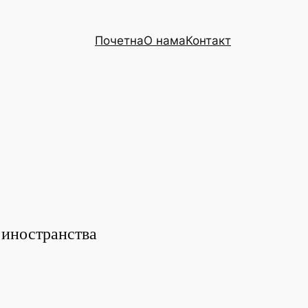
Почетна
О нама
Контакт
 иностранства