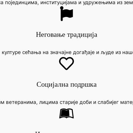
а појединцима, институцијама и удружењима из зе
Неговање традиција
културе сећања на значајне догађаје и људе из наш
Социјална подршка
м ветеранима, лицима старије доби и слабијег мате