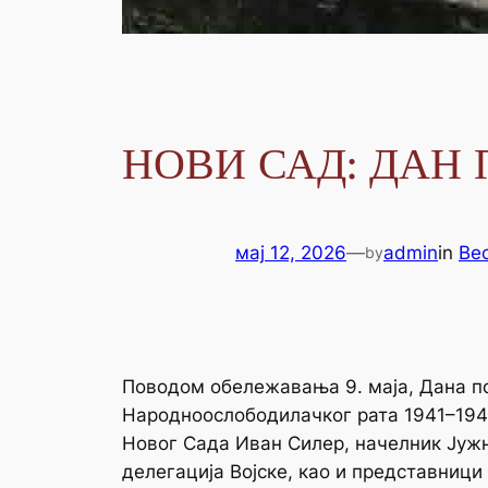
НОВИ САД: ДАН
мај 12, 2026
—
admin
in
Ве
by
Поводом обележавања 9. маја, Дана 
Народноослободилачког рата 1941–1945
Новог Сада Иван Силер, начелник Јуж
делегација Војске, као и представниц