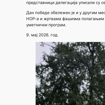
представници делегација уписали су се
Дан победе обележен је и у другим ме
НОР-а и жртвама фашизма полагањем ц
уметнички програм.
9. мај 2026. год.