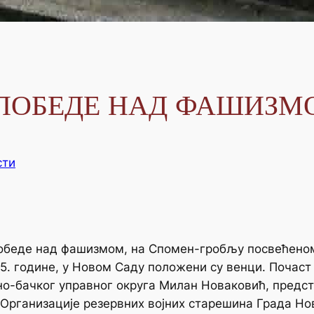
 ПОБЕДЕ НАД ФАШИЗМ
сти
победе над фашизмом, на Спомен-гробљу посвећено
. године, у Новом Саду положени су венци. Почаст
но-бачког управног округа Милан Новаковић, предс
и Организације резервних војних старешина Града Н