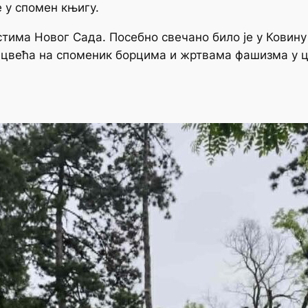
 у спомен књигу.
стима Новог Сада. Посебно свечано било је у Ковину
већа на споменик борцима и жртвама фашизма у це