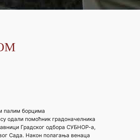
ОМ
м палим борцима
 су одали помоћник градоначелника
тавници Градског одбора СУБНОР-а,
овог Сада. Након полагања венаца