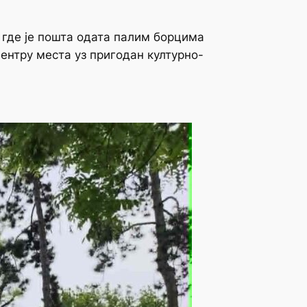
 где је пошта одата палим борцима
нтру места уз пригодан културно-